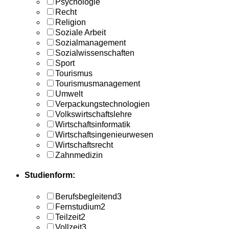
Psychologie
Recht
Religion
Soziale Arbeit
Sozialmanagement
Sozialwissenschaften
Sport
Tourismus
Tourismusmanagement
Umwelt
Verpackungstechnologien
Volkswirtschaftslehre
Wirtschaftsinformatik
Wirtschaftsingenieurwesen
Wirtschaftsrecht
Zahnmedizin
Studienform:
Berufsbegleitend
3
Fernstudium
2
Teilzeit
2
Vollzeit
3