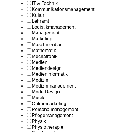
IT & Technik
Kommunikationsmanagement
Kultur
Lehramt
Logistikmanagement
Management
Marketing
Maschinenbau
Mathematik
Mechatronik
Medien
Mediendesign
Medieninformatik
Medizin
Medizinmanagement
Mode Design
Musik
Onlinemarketing
Personalmanagement
Pflegemanagement
Physik
Physiotherapie