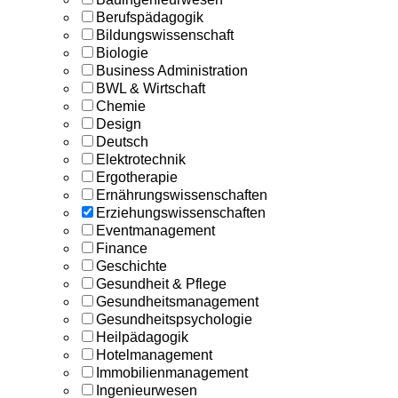
Berufspädagogik
Bildungswissenschaft
Biologie
Business Administration
BWL & Wirtschaft
Chemie
Design
Deutsch
Elektrotechnik
Ergotherapie
Ernährungswissenschaften
Erziehungswissenschaften
Eventmanagement
Finance
Geschichte
Gesundheit & Pflege
Gesundheitsmanagement
Gesundheitspsychologie
Heilpädagogik
Hotelmanagement
Immobilienmanagement
Ingenieurwesen