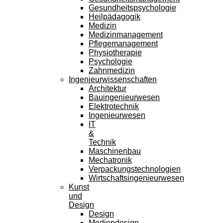
Gesundheitspsychologie
Heilpädagogik
Medizin
Medizinmanagement
Pflegemanagement
Physiotherapie
Psychologie
Zahnmedizin
Ingenieurwissenschaften
Architektur
Bauingenieurwesen
Elektrotechnik
Ingenieurwesen
IT
&
Technik
Maschinenbau
Mechatronik
Verpackungstechnologien
Wirtschaftsingenieurwesen
Kunst
und
Design
Design
Mediendesign