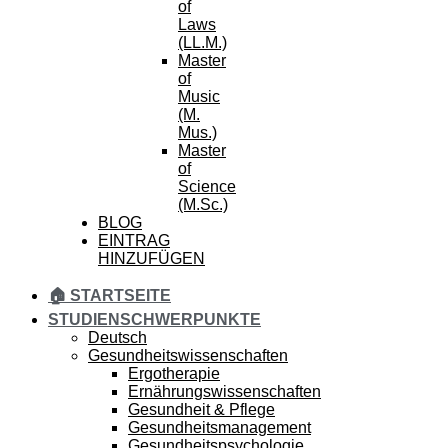
of
Laws
(LL.M.)
Master
of
Music
(M.
Mus.)
Master
of
Science
(M.Sc.)
BLOG
EINTRAG
HINZUFÜGEN
🏠 STARTSEITE
STUDIENSCHWERPUNKTE
Deutsch
Gesundheitswissenschaften
Ergotherapie
Ernährungswissenschaften
Gesundheit & Pflege
Gesundheitsmanagement
Gesundheitspsychologie