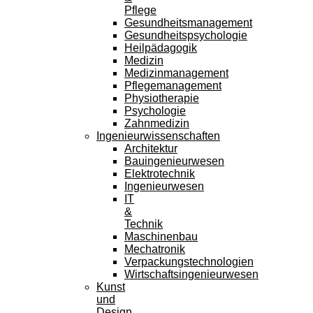
Pflege
Gesundheitsmanagement
Gesundheitspsychologie
Heilpädagogik
Medizin
Medizinmanagement
Pflegemanagement
Physiotherapie
Psychologie
Zahnmedizin
Ingenieurwissenschaften
Architektur
Bauingenieurwesen
Elektrotechnik
Ingenieurwesen
IT
&
Technik
Maschinenbau
Mechatronik
Verpackungstechnologien
Wirtschaftsingenieurwesen
Kunst
und
Design