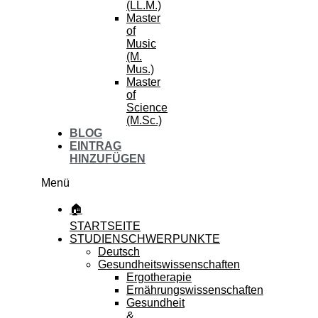
(LL.M.)
Master
of
Music
(M.
Mus.)
Master
of
Science
(M.Sc.)
BLOG
EINTRAG
HINZUFÜGEN
Menü
🏠
STARTSEITE
STUDIENSCHWERPUNKTE
Deutsch
Gesundheitswissenschaften
Ergotherapie
Ernährungswissenschaften
Gesundheit
&