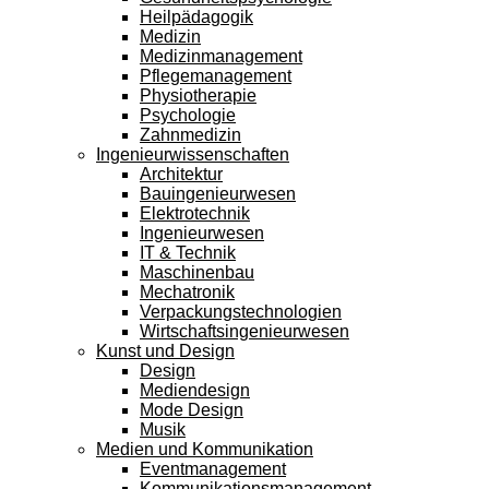
Heilpädagogik
Medizin
Medizinmanagement
Pflegemanagement
Physiotherapie
Psychologie
Zahnmedizin
Ingenieurwissenschaften
Architektur
Bauingenieurwesen
Elektrotechnik
Ingenieurwesen
IT & Technik
Maschinenbau
Mechatronik
Verpackungstechnologien
Wirtschaftsingenieurwesen
Kunst und Design
Design
Mediendesign
Mode Design
Musik
Medien und Kommunikation
Eventmanagement
Kommunikationsmanagement