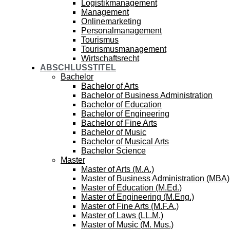
Logistikmanagement
Management
Onlinemarketing
Personalmanagement
Tourismus
Tourismusmanagement
Wirtschaftsrecht
ABSCHLUSSTITEL
Bachelor
Bachelor of Arts
Bachelor of Business Administration
Bachelor of Education
Bachelor of Engineering
Bachelor of Fine Arts
Bachelor of Music
Bachelor of Musical Arts
Bachelor Science
Master
Master of Arts (M.A.)
Master of Business Administration (MBA)
Master of Education (M.Ed.)
Master of Engineering (M.Eng.)
Master of Fine Arts (M.F.A.)
Master of Laws (LL.M.)
Master of Music (M. Mus.)