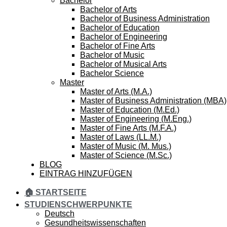
Bachelor
Bachelor of Arts
Bachelor of Business Administration
Bachelor of Education
Bachelor of Engineering
Bachelor of Fine Arts
Bachelor of Music
Bachelor of Musical Arts
Bachelor Science
Master
Master of Arts (M.A.)
Master of Business Administration (MBA)
Master of Education (M.Ed.)
Master of Engineering (M.Eng.)
Master of Fine Arts (M.F.A.)
Master of Laws (LL.M.)
Master of Music (M. Mus.)
Master of Science (M.Sc.)
BLOG
EINTRAG HINZUFÜGEN
🏠 STARTSEITE
STUDIENSCHWERPUNKTE
Deutsch
Gesundheitswissenschaften