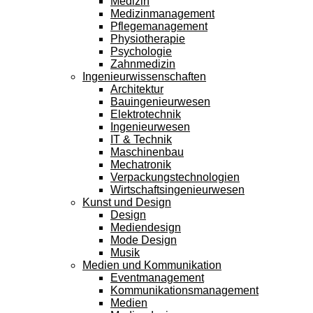
Medizin
Medizinmanagement
Pflegemanagement
Physiotherapie
Psychologie
Zahnmedizin
Ingenieurwissenschaften
Architektur
Bauingenieurwesen
Elektrotechnik
Ingenieurwesen
IT & Technik
Maschinenbau
Mechatronik
Verpackungstechnologien
Wirtschaftsingenieurwesen
Kunst und Design
Design
Mediendesign
Mode Design
Musik
Medien und Kommunikation
Eventmanagement
Kommunikationsmanagement
Medien