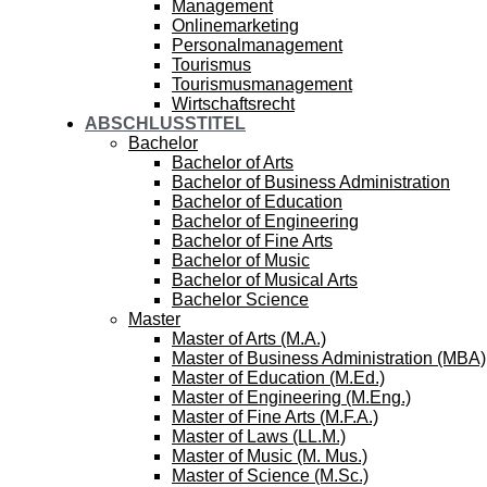
Management
Onlinemarketing
Personalmanagement
Tourismus
Tourismusmanagement
Wirtschaftsrecht
ABSCHLUSSTITEL
Bachelor
Bachelor of Arts
Bachelor of Business Administration
Bachelor of Education
Bachelor of Engineering
Bachelor of Fine Arts
Bachelor of Music
Bachelor of Musical Arts
Bachelor Science
Master
Master of Arts (M.A.)
Master of Business Administration (MBA)
Master of Education (M.Ed.)
Master of Engineering (M.Eng.)
Master of Fine Arts (M.F.A.)
Master of Laws (LL.M.)
Master of Music (M. Mus.)
Master of Science (M.Sc.)