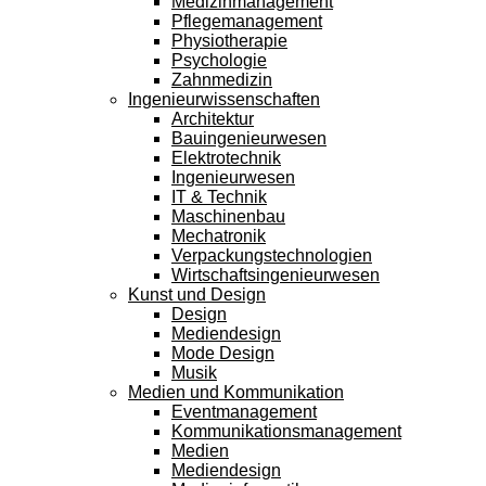
Medizinmanagement
Pflegemanagement
Physiotherapie
Psychologie
Zahnmedizin
Ingenieurwissenschaften
Architektur
Bauingenieurwesen
Elektrotechnik
Ingenieurwesen
IT & Technik
Maschinenbau
Mechatronik
Verpackungstechnologien
Wirtschaftsingenieurwesen
Kunst und Design
Design
Mediendesign
Mode Design
Musik
Medien und Kommunikation
Eventmanagement
Kommunikationsmanagement
Medien
Mediendesign