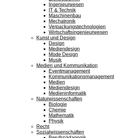
Ingenieurwesen
IT & Technik
Maschinenbau
Mechatronik
Verpackungstechnologien
Wirtschaftsingenieurwesen
Kunst und Design
Design
Mediendesign
Mode Design
Musik
Medien und Kommunikation
Eventmanagement
Kommunikationsmanagement
Medien
Mediendesign
Medieninformatik
Naturwissenschaften
Biologie
Chemie
Mathematik
Physik
Recht
Sozialwissenschaften
Berufspädagogik