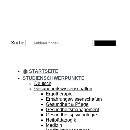
Zum
Inhalt
springen
Suche
Suche
🏠 STARTSEITE
STUDIENSCHWERPUNKTE
Deutsch
Gesundheitswissenschaften
Ergotherapie
Ernährungswissenschaften
Gesundheit & Pflege
Gesundheitsmanagement
Gesundheitspsychologie
Heilpädagogik
Medizin