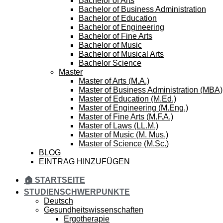
Bachelor of Arts
Bachelor of Business Administration
Bachelor of Education
Bachelor of Engineering
Bachelor of Fine Arts
Bachelor of Music
Bachelor of Musical Arts
Bachelor Science
Master
Master of Arts (M.A.)
Master of Business Administration (MBA)
Master of Education (M.Ed.)
Master of Engineering (M.Eng.)
Master of Fine Arts (M.F.A.)
Master of Laws (LL.M.)
Master of Music (M. Mus.)
Master of Science (M.Sc.)
BLOG
EINTRAG HINZUFÜGEN
🏠 STARTSEITE
STUDIENSCHWERPUNKTE
Deutsch
Gesundheitswissenschaften
Ergotherapie