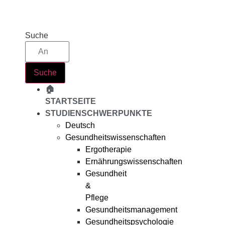
Zum
Inhalt
springen
Suche
Suche
🏠
STARTSEITE
STUDIENSCHWERPUNKTE
Deutsch
Gesundheitswissenschaften
Ergotherapie
Ernährungswissenschaften
Gesundheit
&
Pflege
Gesundheitsmanagement
Gesundheitspsychologie