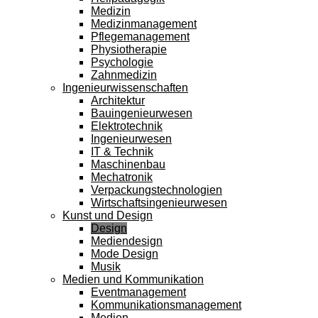
Medizin
Medizinmanagement
Pflegemanagement
Physiotherapie
Psychologie
Zahnmedizin
Ingenieurwissenschaften
Architektur
Bauingenieurwesen
Elektrotechnik
Ingenieurwesen
IT & Technik
Maschinenbau
Mechatronik
Verpackungstechnologien
Wirtschaftsingenieurwesen
Kunst und Design
Design
Mediendesign
Mode Design
Musik
Medien und Kommunikation
Eventmanagement
Kommunikationsmanagement
Medien