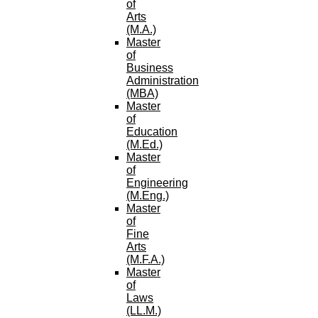
of
Arts
(M.A.)
Master
of
Business
Administration
(MBA)
Master
of
Education
(M.Ed.)
Master
of
Engineering
(M.Eng.)
Master
of
Fine
Arts
(M.F.A.)
Master
of
Laws
(LL.M.)