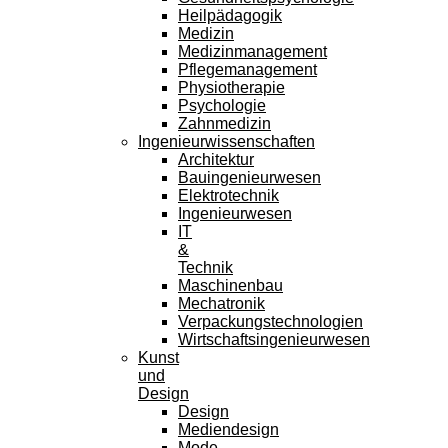
Heilpädagogik
Medizin
Medizinmanagement
Pflegemanagement
Physiotherapie
Psychologie
Zahnmedizin
Ingenieurwissenschaften
Architektur
Bauingenieurwesen
Elektrotechnik
Ingenieurwesen
IT
&
Technik
Maschinenbau
Mechatronik
Verpackungstechnologien
Wirtschaftsingenieurwesen
Kunst
und
Design
Design
Mediendesign
Mode