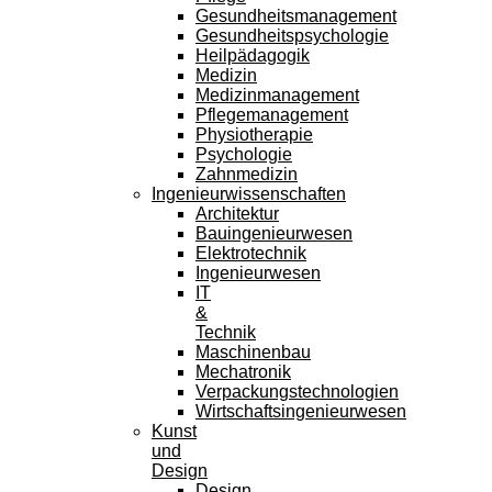
Gesundheitsmanagement
Gesundheitspsychologie
Heilpädagogik
Medizin
Medizinmanagement
Pflegemanagement
Physiotherapie
Psychologie
Zahnmedizin
Ingenieurwissenschaften
Architektur
Bauingenieurwesen
Elektrotechnik
Ingenieurwesen
IT
&
Technik
Maschinenbau
Mechatronik
Verpackungstechnologien
Wirtschaftsingenieurwesen
Kunst
und
Design
Design