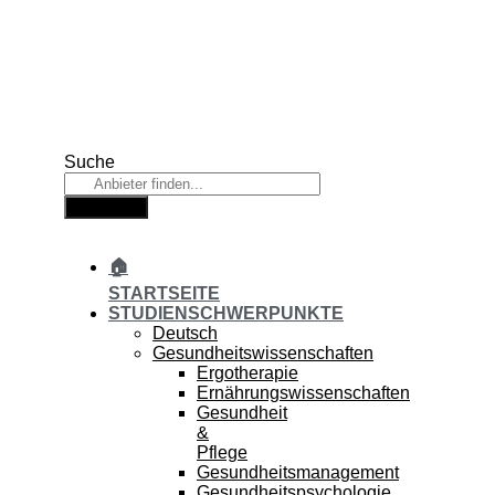
Zum
Inhalt
springen
Suche
Suche
🏠
STARTSEITE
STUDIENSCHWERPUNKTE
Deutsch
Gesundheitswissenschaften
Ergotherapie
Ernährungswissenschaften
Gesundheit
&
Pflege
Gesundheitsmanagement
Gesundheitspsychologie