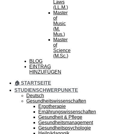
Laws
(LL.M.)
Master
of
Music
(M.
Mus.)
Master
of
Science
(M.Sc.)
BLOG
EINTRAG
HINZUFÜGEN
🏠 STARTSEITE
STUDIENSCHWERPUNKTE
Deutsch
Gesundheitswissenschaften
Ergotherapie
Ernährungswissenschaften
Gesundheit & Pflege
Gesundheitsmanagement
Gesundheitspsychologie
Heilpädagogik