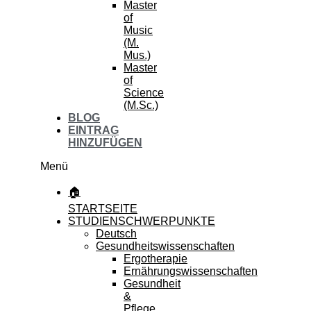
Master
of
Music
(M.
Mus.)
Master
of
Science
(M.Sc.)
BLOG
EINTRAG
HINZUFÜGEN
Menü
🏠
STARTSEITE
STUDIENSCHWERPUNKTE
Deutsch
Gesundheitswissenschaften
Ergotherapie
Ernährungswissenschaften
Gesundheit
&
Pflege