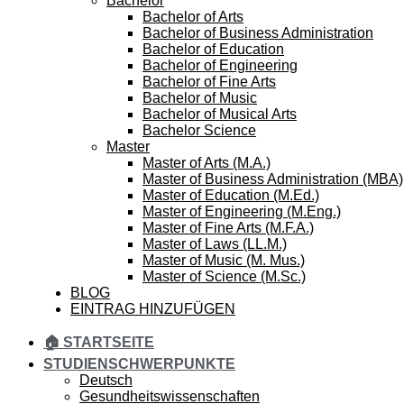
Bachelor
Bachelor of Arts
Bachelor of Business Administration
Bachelor of Education
Bachelor of Engineering
Bachelor of Fine Arts
Bachelor of Music
Bachelor of Musical Arts
Bachelor Science
Master
Master of Arts (M.A.)
Master of Business Administration (MBA)
Master of Education (M.Ed.)
Master of Engineering (M.Eng.)
Master of Fine Arts (M.F.A.)
Master of Laws (LL.M.)
Master of Music (M. Mus.)
Master of Science (M.Sc.)
BLOG
EINTRAG HINZUFÜGEN
🏠 STARTSEITE
STUDIENSCHWERPUNKTE
Deutsch
Gesundheitswissenschaften