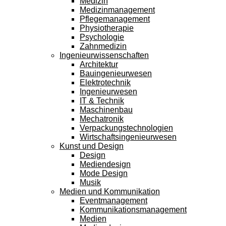
Medizin
Medizinmanagement
Pflegemanagement
Physiotherapie
Psychologie
Zahnmedizin
Ingenieurwissenschaften
Architektur
Bauingenieurwesen
Elektrotechnik
Ingenieurwesen
IT & Technik
Maschinenbau
Mechatronik
Verpackungstechnologien
Wirtschaftsingenieurwesen
Kunst und Design
Design
Mediendesign
Mode Design
Musik
Medien und Kommunikation
Eventmanagement
Kommunikationsmanagement
Medien