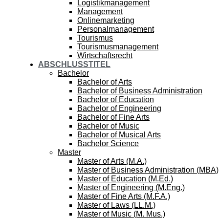
Logistikmanagement
Management
Onlinemarketing
Personalmanagement
Tourismus
Tourismusmanagement
Wirtschaftsrecht
ABSCHLUSSTITEL
Bachelor
Bachelor of Arts
Bachelor of Business Administration
Bachelor of Education
Bachelor of Engineering
Bachelor of Fine Arts
Bachelor of Music
Bachelor of Musical Arts
Bachelor Science
Master
Master of Arts (M.A.)
Master of Business Administration (MBA)
Master of Education (M.Ed.)
Master of Engineering (M.Eng.)
Master of Fine Arts (M.F.A.)
Master of Laws (LL.M.)
Master of Music (M. Mus.)