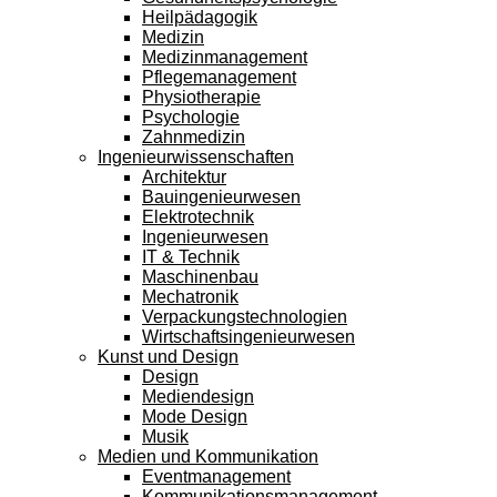
Heilpädagogik
Medizin
Medizinmanagement
Pflegemanagement
Physiotherapie
Psychologie
Zahnmedizin
Ingenieurwissenschaften
Architektur
Bauingenieurwesen
Elektrotechnik
Ingenieurwesen
IT & Technik
Maschinenbau
Mechatronik
Verpackungstechnologien
Wirtschaftsingenieurwesen
Kunst und Design
Design
Mediendesign
Mode Design
Musik
Medien und Kommunikation
Eventmanagement
Kommunikationsmanagement