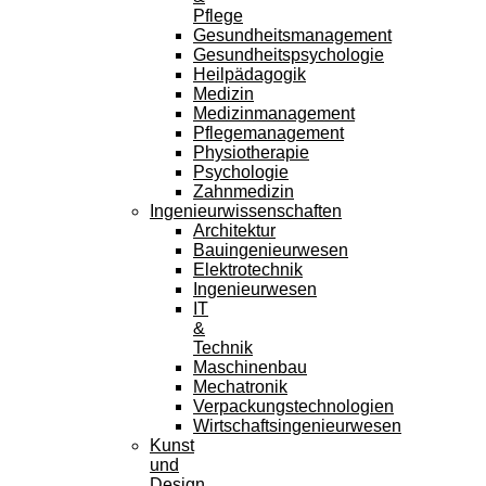
Pflege
Gesundheitsmanagement
Gesundheitspsychologie
Heilpädagogik
Medizin
Medizinmanagement
Pflegemanagement
Physiotherapie
Psychologie
Zahnmedizin
Ingenieurwissenschaften
Architektur
Bauingenieurwesen
Elektrotechnik
Ingenieurwesen
IT
&
Technik
Maschinenbau
Mechatronik
Verpackungstechnologien
Wirtschaftsingenieurwesen
Kunst
und
Design