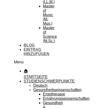
(LL.M.)
Master
of
Music
(M.
Mus.)
Master
of
Science
(M.Sc.)
BLOG
EINTRAG
HINZUFÜGEN
Menü
🏠
STARTSEITE
STUDIENSCHWERPUNKTE
Deutsch
Gesundheitswissenschaften
Ergotherapie
Ernährungswissenschaften
Gesundheit
&