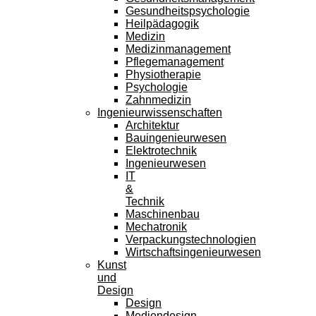
Gesundheitspsychologie
Heilpädagogik
Medizin
Medizinmanagement
Pflegemanagement
Physiotherapie
Psychologie
Zahnmedizin
Ingenieurwissenschaften
Architektur
Bauingenieurwesen
Elektrotechnik
Ingenieurwesen
IT
&
Technik
Maschinenbau
Mechatronik
Verpackungstechnologien
Wirtschaftsingenieurwesen
Kunst
und
Design
Design
Mediendesign