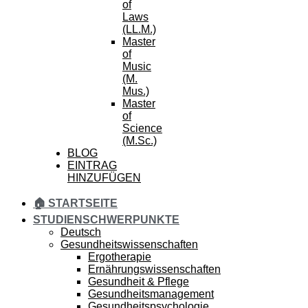
of
Laws
(LL.M.)
Master
of
Music
(M.
Mus.)
Master
of
Science
(M.Sc.)
BLOG
EINTRAG
HINZUFÜGEN
🏠 STARTSEITE
STUDIENSCHWERPUNKTE
Deutsch
Gesundheitswissenschaften
Ergotherapie
Ernährungswissenschaften
Gesundheit & Pflege
Gesundheitsmanagement
Gesundheitspsychologie