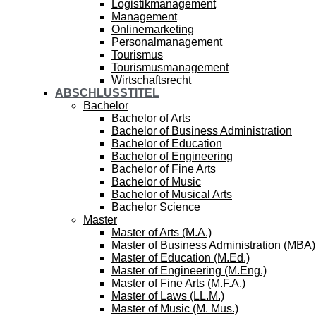
Logistikmanagement
Management
Onlinemarketing
Personalmanagement
Tourismus
Tourismusmanagement
Wirtschaftsrecht
ABSCHLUSSTITEL
Bachelor
Bachelor of Arts
Bachelor of Business Administration
Bachelor of Education
Bachelor of Engineering
Bachelor of Fine Arts
Bachelor of Music
Bachelor of Musical Arts
Bachelor Science
Master
Master of Arts (M.A.)
Master of Business Administration (MBA)
Master of Education (M.Ed.)
Master of Engineering (M.Eng.)
Master of Fine Arts (M.F.A.)
Master of Laws (LL.M.)
Master of Music (M. Mus.)