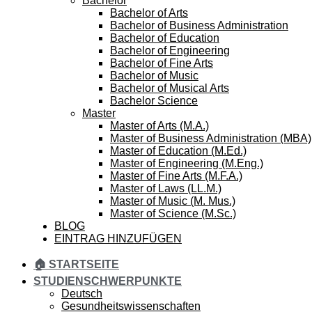
Bachelor
Bachelor of Arts
Bachelor of Business Administration
Bachelor of Education
Bachelor of Engineering
Bachelor of Fine Arts
Bachelor of Music
Bachelor of Musical Arts
Bachelor Science
Master
Master of Arts (M.A.)
Master of Business Administration (MBA)
Master of Education (M.Ed.)
Master of Engineering (M.Eng.)
Master of Fine Arts (M.F.A.)
Master of Laws (LL.M.)
Master of Music (M. Mus.)
Master of Science (M.Sc.)
BLOG
EINTRAG HINZUFÜGEN
🏠 STARTSEITE
STUDIENSCHWERPUNKTE
Deutsch
Gesundheitswissenschaften