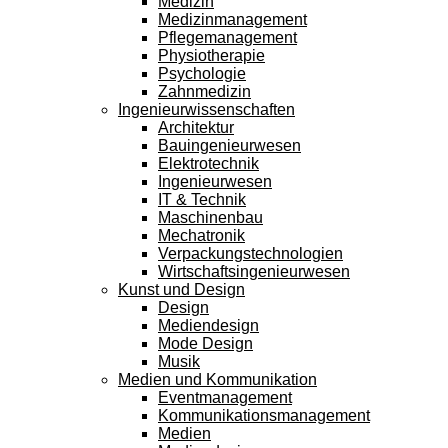
Medizin
Medizinmanagement
Pflegemanagement
Physiotherapie
Psychologie
Zahnmedizin
Ingenieurwissenschaften
Architektur
Bauingenieurwesen
Elektrotechnik
Ingenieurwesen
IT & Technik
Maschinenbau
Mechatronik
Verpackungstechnologien
Wirtschaftsingenieurwesen
Kunst und Design
Design
Mediendesign
Mode Design
Musik
Medien und Kommunikation
Eventmanagement
Kommunikationsmanagement
Medien