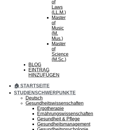
of
Laws
(LL.M.)
Master
of
Music
(M.
Mus.)
Master
of
Science
(M.Sc.)
BLOG
EINTRAG
HINZUFÜGEN
🏠 STARTSEITE
STUDIENSCHWERPUNKTE
Deutsch
Gesundheitswissenschaften
Ergotherapie
Ernährungswissenschaften
Gesundheit & Pflege
Gesundheitsmanagement
Gesundheitspsychologie