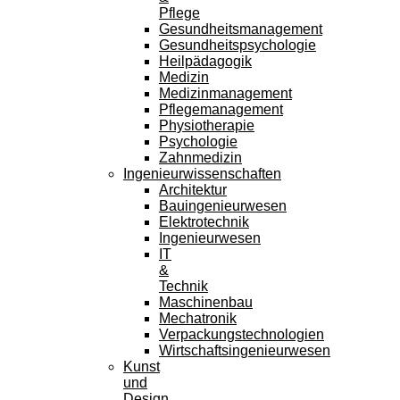
Pflege
Gesundheitsmanagement
Gesundheitspsychologie
Heilpädagogik
Medizin
Medizinmanagement
Pflegemanagement
Physiotherapie
Psychologie
Zahnmedizin
Ingenieurwissenschaften
Architektur
Bauingenieurwesen
Elektrotechnik
Ingenieurwesen
IT
&
Technik
Maschinenbau
Mechatronik
Verpackungstechnologien
Wirtschaftsingenieurwesen
Kunst
und
Design