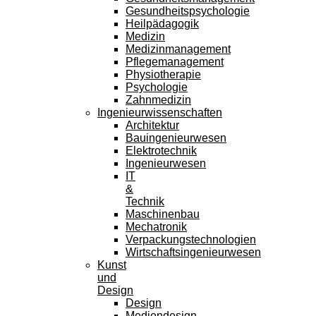
Gesundheitspsychologie
Heilpädagogik
Medizin
Medizinmanagement
Pflegemanagement
Physiotherapie
Psychologie
Zahnmedizin
Ingenieurwissenschaften
Architektur
Bauingenieurwesen
Elektrotechnik
Ingenieurwesen
IT
&
Technik
Maschinenbau
Mechatronik
Verpackungstechnologien
Wirtschaftsingenieurwesen
Kunst
und
Design
Design
Mediendesign