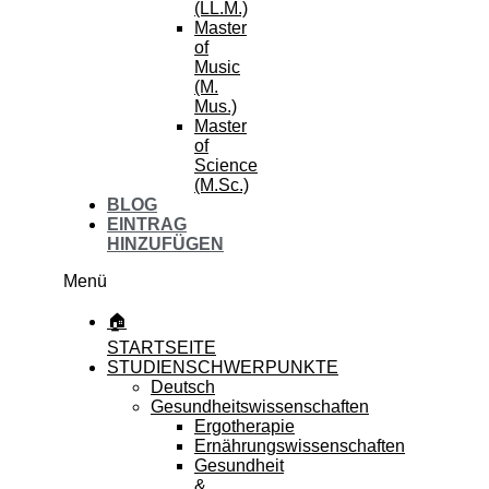
(LL.M.)
Master
of
Music
(M.
Mus.)
Master
of
Science
(M.Sc.)
BLOG
EINTRAG
HINZUFÜGEN
Menü
🏠
STARTSEITE
STUDIENSCHWERPUNKTE
Deutsch
Gesundheitswissenschaften
Ergotherapie
Ernährungswissenschaften
Gesundheit
&