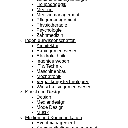
Heilpädagogik
Medizin
Medizinmanagement
Pflegemanagement
Physiotherapie
Psychologie
Zahnmedizin
Ingenieurwissenschaften
Architektur
Bauingenieurwesen
Elektrotechnik
Ingenieurwesen
IT & Technik
Maschinenbau
Mechatronik
Verpackungstechnologien
Wirtschaftsingenieurwesen
Kunst und Design
Design
Mediendesign
Mode Design
Musik
Medien und Kommunikation
Eventmanagement
Kommunikationsmanagement