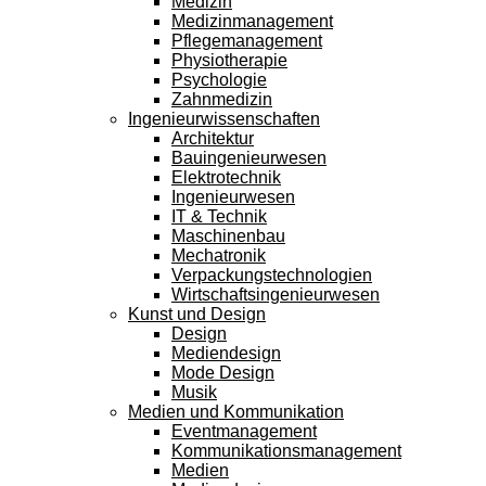
Medizin
Medizinmanagement
Pflegemanagement
Physiotherapie
Psychologie
Zahnmedizin
Ingenieurwissenschaften
Architektur
Bauingenieurwesen
Elektrotechnik
Ingenieurwesen
IT & Technik
Maschinenbau
Mechatronik
Verpackungstechnologien
Wirtschaftsingenieurwesen
Kunst und Design
Design
Mediendesign
Mode Design
Musik
Medien und Kommunikation
Eventmanagement
Kommunikationsmanagement
Medien