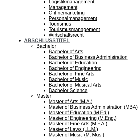
Logistikmanagement
Management
Onlinemarketing
Personalmanagement
Tourismus
Tourismusmanagement
Wirtschaftsrecht
ABSCHLUSSTITEL
Bachelor
Bachelor of Arts
Bachelor of Business Administration
Bachelor of Education
Bachelor of Engineering
Bachelor of Fine Arts
Bachelor of Music
Bachelor of Musical Arts
Bachelor Science
Master
Master of Arts (M.A.)
Master of Business Administration (MBA)
Master of Education (M.Ed.)
Master of Engineering (M.Eng.)
Master of Fine Arts (M.F.A.)
Master of Laws (LL.M.)
Master of Music (M. Mus.)