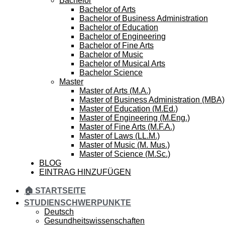
Bachelor
Bachelor of Arts
Bachelor of Business Administration
Bachelor of Education
Bachelor of Engineering
Bachelor of Fine Arts
Bachelor of Music
Bachelor of Musical Arts
Bachelor Science
Master
Master of Arts (M.A.)
Master of Business Administration (MBA)
Master of Education (M.Ed.)
Master of Engineering (M.Eng.)
Master of Fine Arts (M.F.A.)
Master of Laws (LL.M.)
Master of Music (M. Mus.)
Master of Science (M.Sc.)
BLOG
EINTRAG HINZUFÜGEN
🏠 STARTSEITE
STUDIENSCHWERPUNKTE
Deutsch
Gesundheitswissenschaften