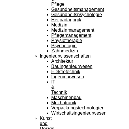
Pflege
Gesundheitsmanagement
Gesundheitspsychologie
Heilpädagogik
Medizin
Medizinmanagement
Pflegemanagement
Physiotherapie
Psychologie
Zahnmedizin
Ingenieurwissenschaften
Architektur
Bauingenieurwesen
Elektrotechnik
Ingenieurwesen
IT
&
Technik
Maschinenbau
Mechatronik
Verpackungstechnologien
Wirtschaftsingenieurwesen
Kunst
und
Design