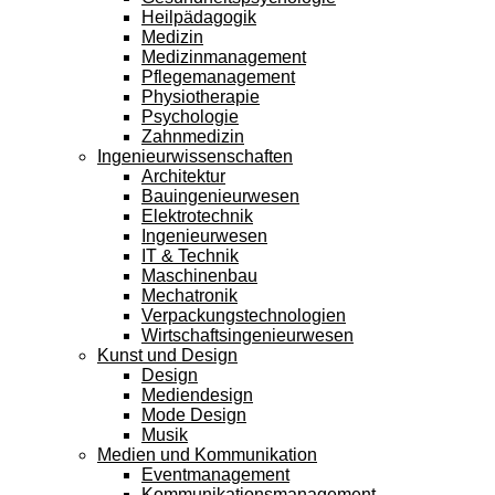
Heilpädagogik
Medizin
Medizinmanagement
Pflegemanagement
Physiotherapie
Psychologie
Zahnmedizin
Ingenieurwissenschaften
Architektur
Bauingenieurwesen
Elektrotechnik
Ingenieurwesen
IT & Technik
Maschinenbau
Mechatronik
Verpackungstechnologien
Wirtschaftsingenieurwesen
Kunst und Design
Design
Mediendesign
Mode Design
Musik
Medien und Kommunikation
Eventmanagement
Kommunikationsmanagement