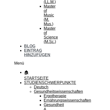
(LL.M.)
Master
of
Music
(M.
Mus.)
Master
of
Science
(M.Sc.)
BLOG
EINTRAG
HINZUFÜGEN
Menü
🏠
STARTSEITE
STUDIENSCHWERPUNKTE
Deutsch
Gesundheitswissenschaften
Ergotherapie
Ernährungswissenschaften
Gesundheit
&