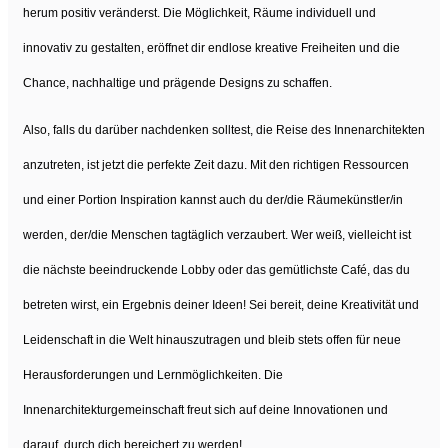
herum positiv veränderst. Die Möglichkeit, Räume individuell und
innovativ zu gestalten, eröffnet dir endlose kreative Freiheiten und die
Chance, nachhaltige und prägende Designs zu schaffen.
Also, falls du darüber nachdenken solltest, die Reise des Innenarchitekten
anzutreten, ist jetzt die perfekte Zeit dazu. Mit den richtigen Ressourcen
und einer Portion Inspiration kannst auch du der/die Räumekünstler/in
werden, der/die Menschen tagtäglich verzaubert. Wer weiß, vielleicht ist
die nächste beeindruckende Lobby oder das gemütlichste Café, das du
betreten wirst, ein Ergebnis deiner Ideen! Sei bereit, deine Kreativität und
Leidenschaft in die Welt hinauszutragen und bleib stets offen für neue
Herausforderungen und Lernmöglichkeiten. Die
Innenarchitekturgemeinschaft freut sich auf deine Innovationen und
darauf, durch dich bereichert zu werden!