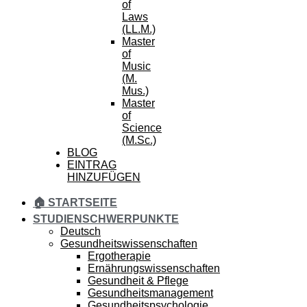
of
Laws
(LL.M.)
Master
of
Music
(M.
Mus.)
Master
of
Science
(M.Sc.)
BLOG
EINTRAG
HINZUFÜGEN
🏠 STARTSEITE
STUDIENSCHWERPUNKTE
Deutsch
Gesundheitswissenschaften
Ergotherapie
Ernährungswissenschaften
Gesundheit & Pflege
Gesundheitsmanagement
Gesundheitspsychologie