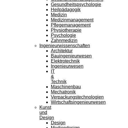
Gesundheitspsychologie
Heilpädagogik
Medizin
Medizinmanagement
Pflegemanagement
Physiotherapie
Psychologie
Zahnmedizin
Ingenieurwissenschaften
Architektur
Bauingenieurwesen
Elektrotechnik
Ingenieurwesen
IT
&
Technik
Maschinenbau
Mechatronik
Verpackungstechnologien
Wirtschaftsingenieurwesen
Kunst
und
Design
Design
Mediendesign